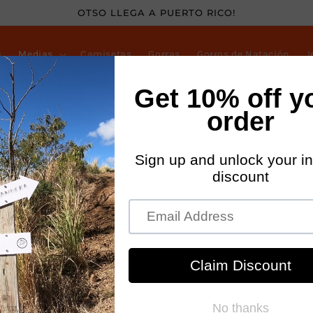
OTSO LLEGA A PUERTO RICO!
s
Medias
Camisetas
Gorras
Gorros de Natación
J
ismo