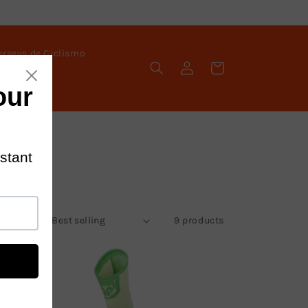
erseys de Ciclismo
Log
Cart
in
Sort by:
9 products