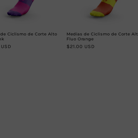
de Ciclismo de Corte Alto
Medias de Ciclismo de Corte Al
nk
Fluo Orange
r
0 USD
Regular
$21.00 USD
price