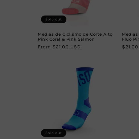
Sold out
Medias de Ciclismo de Corte Alto
Medias 
Pink Coral & Pink Salmon
Fluo Pi
Regular
From $21.00 USD
Regula
$21.0
price
price
Sold out