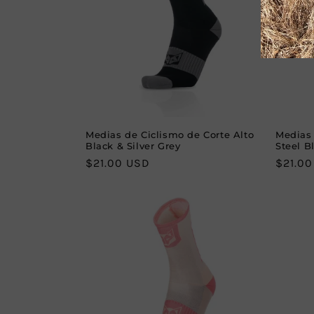
c
t
i
o
Medias de Ciclismo de Corte Alto
Medias 
Black & Silver Grey
Steel B
n
Regular
$21.00 USD
Regula
$21.0
price
price
: