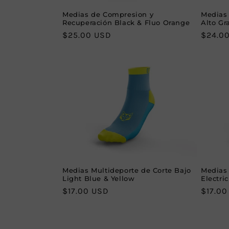
Medias 
Medias de Compresion y
Alto Gr
Recuperación Black & Fluo Orange
Regula
$24.0
Regular
$25.00 USD
price
price
Medias Multideporte de Corte Bajo
Medias 
Light Blue & Yellow
Electri
Regular
$17.00 USD
Regula
$17.00
price
price