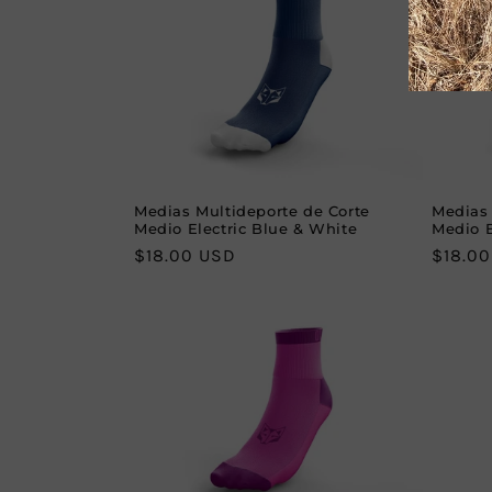
c
t
i
o
Medias Multideporte de Corte
Medias 
Medio Electric Blue & White
Medio B
n
Regular
$18.00 USD
Regula
$18.0
price
price
: