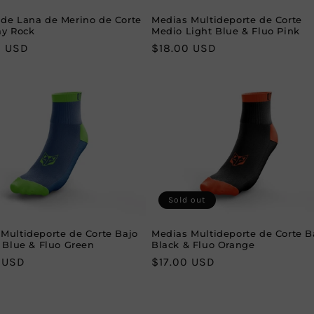
de Lana de Merino de Corte
Medias Multideporte de Corte
ay Rock
Medio Light Blue & Fluo Pink
r
0 USD
Regular
$18.00 USD
price
Sold out
Multideporte de Corte Bajo
Medias Multideporte de Corte B
c Blue & Fluo Green
Black & Fluo Orange
r
 USD
Regular
$17.00 USD
price