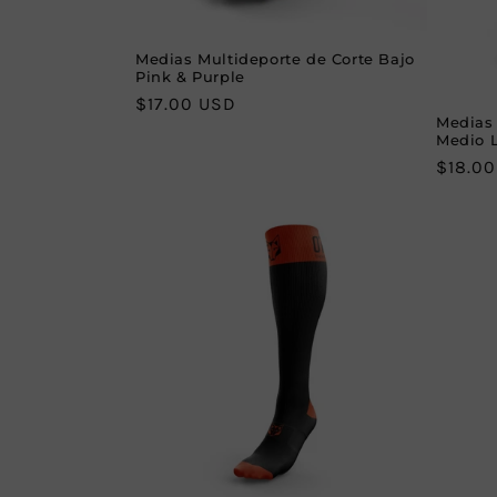
Medias Multideporte de Corte Bajo
Pink & Purple
Regular
$17.00 USD
Medias 
price
Medio L
Regula
$18.0
price