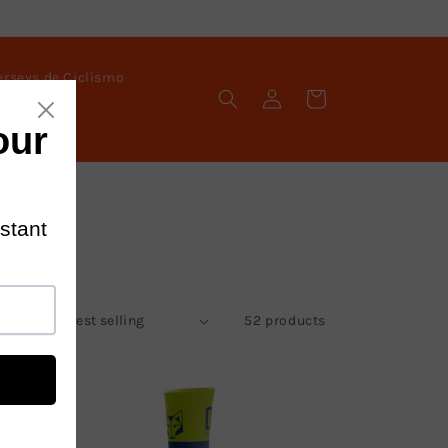
erseys de Ciclismo
Log
Cart
in
Sort by:
52 products