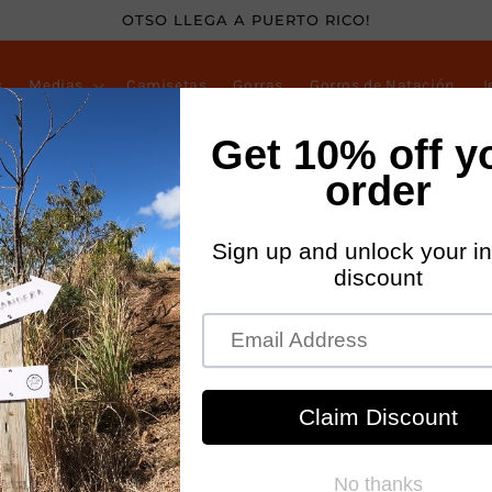
OTSO LLEGA A PUERTO RICO!
s
Medias
Camisetas
Gorras
Gorros de Natación
J