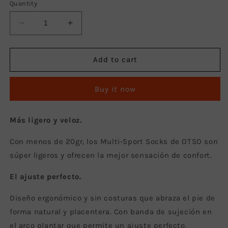
or
Quantity
unavailable
Decrease
Increase
quantity
quantity
for
for
Medias
Medias
Add to cart
Multideporte
Multideporte
de
de
Buy it now
Corte
Corte
Bajo
Bajo
Light
Light
Más ligero y veloz.
Blue
Blue
&amp;
&amp;
Con menos de 20gr, los Multi-Sport Socks de OTSO son
Yellow
Yellow
súper ligeros y ofrecen la mejor sensación de confort.
El ajuste perfecto.
Diseño ergonómico y sin costuras que abraza el pie de
forma natural y placentera. Con banda de sujeción en
el arco plantar que permite un ajuste perfecto,