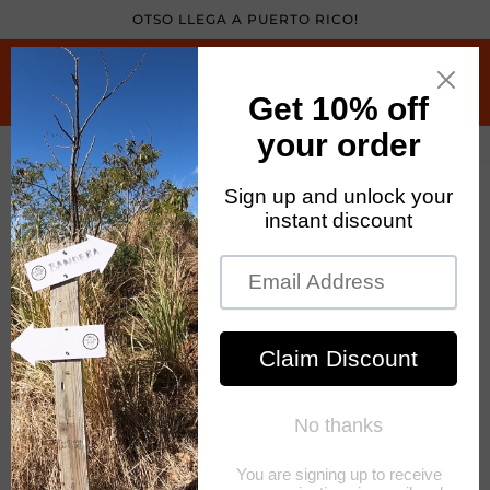
Skip to
OTSO LLEGA A PUERTO RICO!
content
Cart
Skip to
product
information