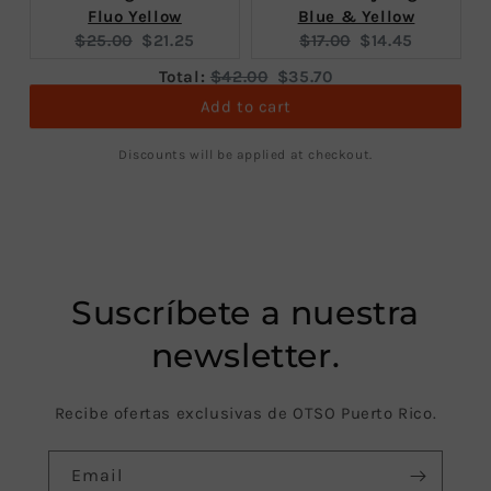
Fluo Yellow
Blue & Yellow
Original
Current
Original
Current
$25.00
$21.25
$17.00
$14.45
price:
price:
price:
price:
Original
Discounted
Total:
$42.00
$35.70
price
price
Add to cart
Discounts will be applied at checkout.
Suscríbete a nuestra
newsletter.
Recibe ofertas exclusivas de OTSO Puerto Rico.
Email