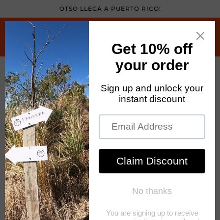
Skip to
OTSO LLEGA A PUERTO RICO!
content
Cart
Skip to
product
information