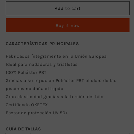
for
for
Bikini
Bikini
Add to cart
Mujer
Mujer
Wave
Wave
Buy it now
CARACTERÍSTICAS PRINCIPALES
Fabricados íntegramente en la Unión Europea
Ideal para nadadoras y triatletas
100% Poliéster PBT
Gracias a su tejido en Poliéster PBT el cloro de las
piscinas no daña el tejido
Gran elasticidad gracias a la torsión del hilo
Certificado OKETEX
Factor de protección UV 50+
GUÍA DE TALLAS