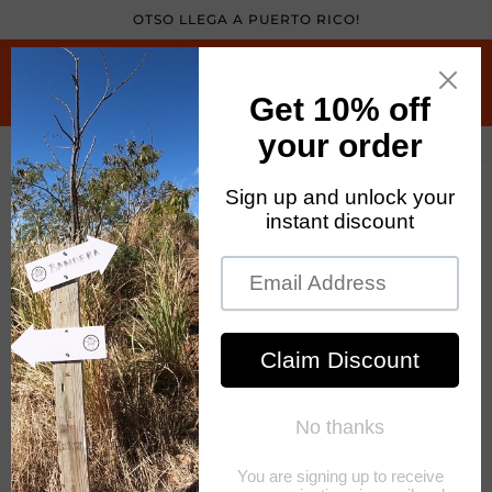
Skip to
OTSO LLEGA A PUERTO RICO!
content
Cart
Skip to
product
information