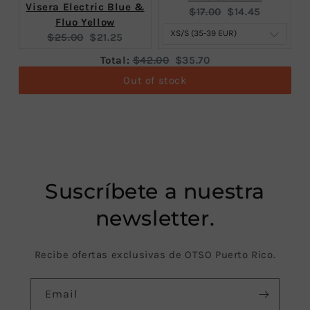
Visera Electric Blue &
Original
Current
$17.00
$14.45
Fluo Yellow
price:
price:
Original
Current
$25.00
$21.25
price:
price:
Original
Discounted
Total:
$42.00
$35.70
price
price
Out of stock
Suscríbete a nuestra
newsletter.
Recibe ofertas exclusivas de OTSO Puerto Rico.
Email