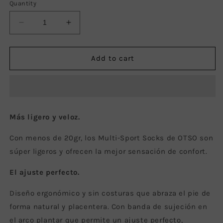
Quantity
Decrease
Increase
quantity
quantity
for
for
Medias
Medias
Add to cart
Multideporte
Multideporte
de
de
Corte
Corte
Bajo
Bajo
Electric
Electric
Más ligero y veloz.
Blue
Blue
&amp;
&amp;
Con menos de 20gr, los Multi-Sport Socks de OTSO son
Yellow
Yellow
súper ligeros y ofrecen la mejor sensación de confort.
El ajuste perfecto.
Diseño ergonómico y sin costuras que abraza el pie de
forma natural y placentera. Con banda de sujeción en
el arco plantar que permite un ajuste perfecto,