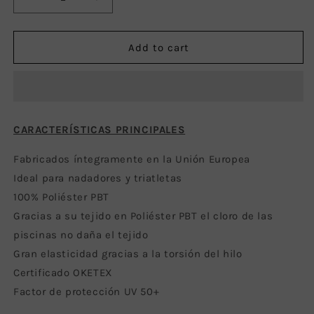
Decrease
Increase
quantity
quantity
for
for
Jammer
Jammer
Add to cart
Hombre
Hombre
Colors
Colors
CARACTERÍSTICAS PRINCIPALES
Fabricados íntegramente en la Unión Europea
Ideal para nadadores y triatletas
100% Poliéster PBT
Gracias a su tejido en Poliéster PBT el cloro de las
piscinas no daña el tejido
Gran elasticidad gracias a la torsión del hilo
Certificado OKETEX
Factor de protección UV 50+