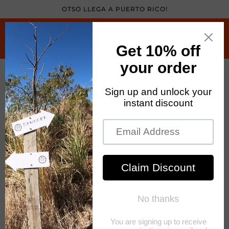
Skip to
OTSO LLEGA A PUERTO RICO!
content
Cart
Skip to
product
information