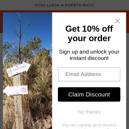
Skip to
OTSO LLEGA A PUERTO RICO!
content
Cart
Skip to
product
information