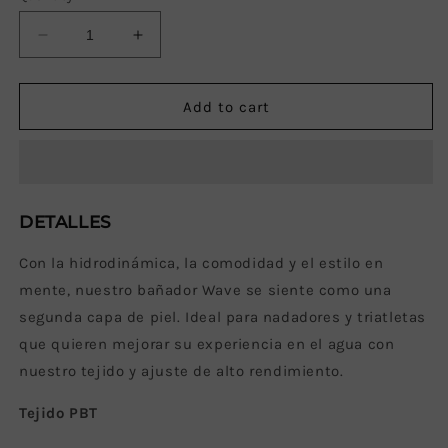
unavailable
unavailable
unavailable
Decrease
Increase
quantity
quantity
for
for
Traje
Traje
Add to cart
de
de
baño
baño
Slip
Slip
Hombre
Hombre
Wave
Wave
DETALLES
Con la hidrodinámica, la comodidad y el estilo en
mente, nuestro bañador Wave se siente como una
segunda capa de piel. Ideal para nadadores y triatletas
que quieren mejorar su experiencia en el agua con
nuestro tejido y ajuste de alto rendimiento.
Tejido PBT