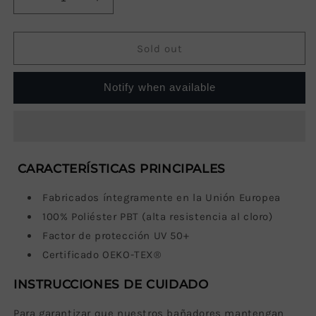
Decrease
Increase
quantity
quantity
for
for
Traje
Traje
Sold out
de
de
baño
baño
Notify when available
Mujer
Mujer
Kona
Kona
CARACTERÍSTICAS PRINCIPALES
Fabricados íntegramente en la Unión Europea
100% Poliéster PBT (a
lta resistencia al cloro)
Factor de protección UV 50+
Certificado OEKO-TEX®
INSTRUCCIONES DE CUIDADO
Para garantizar que nuestros bañadores mantengan