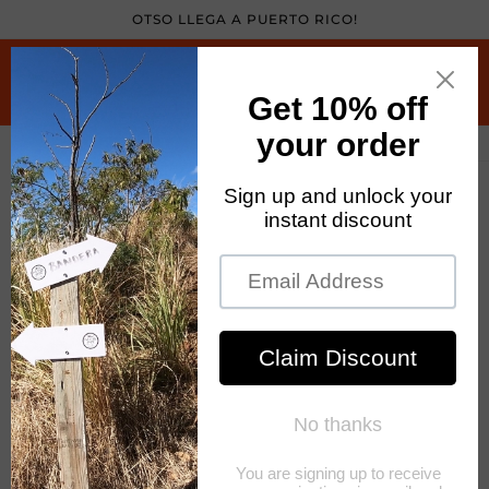
Skip to
OTSO LLEGA A PUERTO RICO!
content
Cart
Skip to
product
information