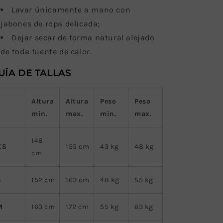
La
var únicamente a mano con
jabones de ropa delicada;
Dejar secar de forma natural alejado
de toda fuente de calor.
UÍA DE TALLAS
Altura
Altura
Peso
Peso
min.
max.
min.
max.
148
XS
155
cm
43 kg
48 kg
cm
S
152
cm
163
cm
48 kg
55 kg
M
163
cm
172
cm
55 kg
63 kg