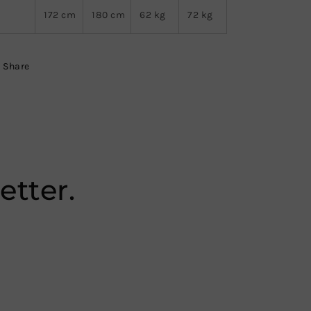
L
172
cm
180
cm
62 kg
72 kg
Share
etter.