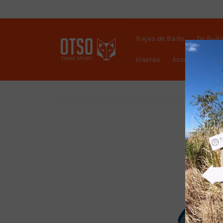
Skip to
content
Trajes de Baño
Tri Suit
Viseras
Accesorios
Skip to
product
information